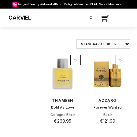
Skip to content
Aangesloten bij WebwinkelKeur · Veilig betalen met iDEAL, Visa & Mastercard
MENU
CARVIEL
SEARCH
♡
♡
THAMEEN
AZZARO
Bold As Love
Forever Wanted
Cologne Elixir
Elixir
€
260.95
€
121.99