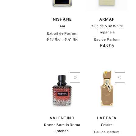
NISHANE
ARMAF
Ani
Club de Nuit White
Imperiale
Extrait de Parfum
€
12.95
-
€
51.95
Eau de Parfum
€
48.95
Dit
product
heeft
meerdere
variaties.
Deze
♡
♡
optie
kan
gekozen
worden
op
de
VALENTINO
LATTAFA
productpagina
Donna Born In Roma
Eclaire
Intense
Eau de Parfum