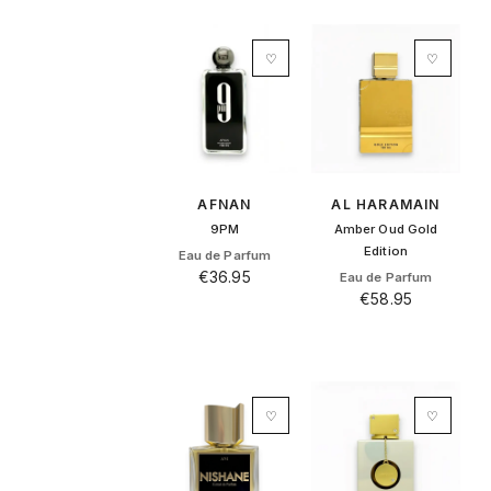
heeft
meerdere
variaties.
♡
♡
Deze
optie
kan
gekozen
worden
op
AFNAN
AL HARAMAIN
de
9PM
Amber Oud Gold
productpagina
Edition
Eau de Parfum
€
36.95
Eau de Parfum
€
58.95
♡
♡