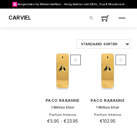
Skip to content
Aangesloten bij WebwinkelKeur · Veilig betalen met iDEAL, Visa & Mastercard
MENU
CARVIEL
SEARCH
♡
♡
PACO RABANNE
PACO RABANNE
1 Million Elixir
1 Million Elixir
Parfum Intense
Parfum Intense
€
5.95
-
€
23.95
€
102.95
Dit
product