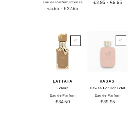
€
3.95
-
€
9.95
Eau de Parfum Intense
€
5.95
-
€
22.95
Dit
Dit
product
product
heeft
heeft
meerdere
meerdere
variaties.
variaties.
Deze
♡
♡
Deze
optie
optie
kan
kan
gekozen
gekozen
worden
worden
op
op
de
LATTAFA
RASASI
de
productpagina
Eclaire
Hawas For Her Éclat
productpagina
Eau de Parfum
Eau de Parfum
€
34.50
€
39.95