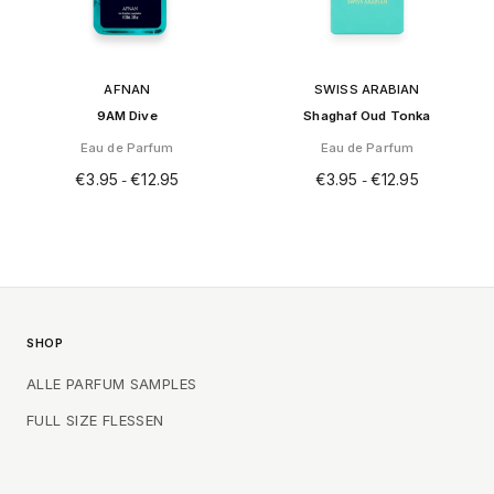
productpagina
productpagina
AFNAN
SWISS ARABIAN
9AM Dive
Shaghaf Oud Tonka
Eau de Parfum
Eau de Parfum
€
3.95
€
12.95
€
3.95
€
12.95
-
-
Dit
Dit
product
product
heeft
heeft
meerdere
meerdere
variaties.
variaties.
Deze
Deze
optie
optie
SHOP
kan
kan
gekozen
gekozen
ALLE PARFUM SAMPLES
worden
worden
FULL SIZE FLESSEN
op
op
de
de
productpagina
productpagina