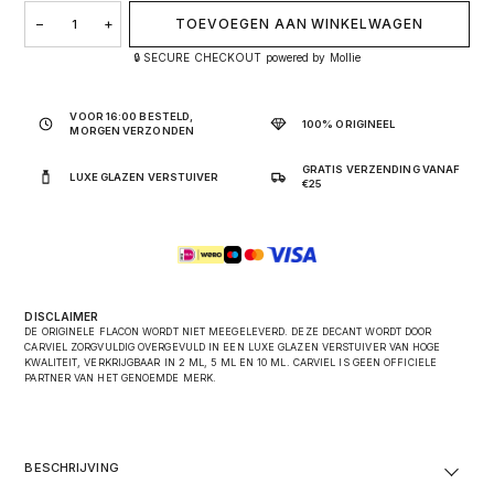
FAN YOUR FLAMES X AANTAL
−
+
TOEVOEGEN AAN WINKELWAGEN
🔒 SECURE CHECKOUT powered by Mollie
VOOR 16:00 BESTELD,
100% ORIGINEEL
MORGEN VERZONDEN
GRATIS VERZENDING VANAF
LUXE GLAZEN VERSTUIVER
€25
DISCLAIMER
DE ORIGINELE FLACON WORDT NIET MEEGELEVERD. DEZE DECANT WORDT DOOR
CARVIEL ZORGVULDIG OVERGEVULD IN EEN LUXE GLAZEN VERSTUIVER VAN HOGE
KWALITEIT, VERKRIJGBAAR IN 2 ML, 5 ML EN 10 ML. CARVIEL IS GEEN OFFICIELE
PARTNER VAN HET GENOEMDE MERK.
BESCHRIJVING