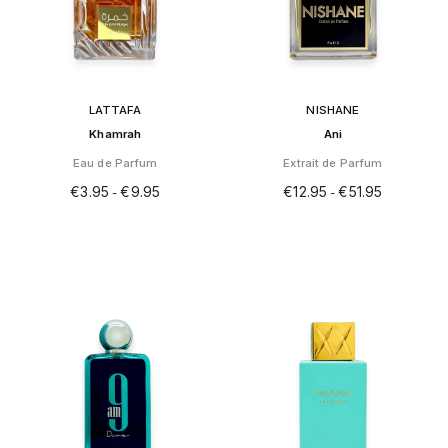
LATTAFA
NISHANE
Khamrah
Ani
Eau de Parfum
Extrait de Parfum
€
3.95
€
9.95
€
12.95
€
51.95
-
-
Dit
Dit
product
product
heeft
heeft
meerdere
meerdere
variaties.
variaties.
Deze
Deze
optie
optie
kan
kan
gekozen
gekozen
worden
worden
op
op
de
de