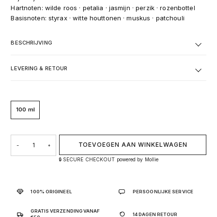
Hartnoten: wilde roos · petalia · jasmijn · perzik · rozenbottel
Basisnoten: styrax · witte houttonen · muskus · patchouli
BESCHRIJVING
LEVERING & RETOUR
100 ml
POUR FEMME DYLAN BLUE 100 ML AANTAL
TOEVOEGEN AAN WINKELWAGEN
−
+
🔒 SECURE CHECKOUT powered by Mollie
100% ORIGINEEL
PERSOONLIJKE SERVICE
GRATIS VERZENDING VANAF
14 DAGEN RETOUR