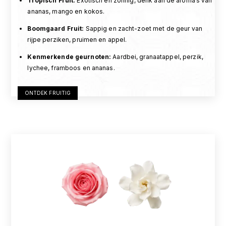
Tropisch Fruit
:
Exotisch en zonnig, denk aan de aroma’s van
ananas, mango en kokos.
Boomgaard Fruit
:
Sappig en zacht-zoet met de geur van
rijpe perziken, pruimen en appel.
Kenmerkende geurnoten
:
Aardbei, granaatappel, perzik,
lychee, framboos en ananas.
ONTDEK FRUITIG