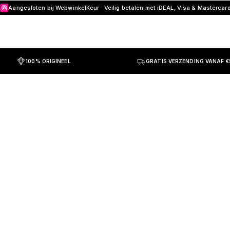
Aangesloten bij WebwinkelKeur · Veilig betalen met iDEAL, Visa & Mastercar
100% ORIGINEEL
GRATIS VERZENDING VANAF €
 parfums