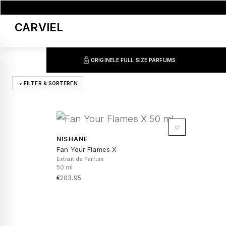
Skip
to
CARVIEL
content
ORIGINELE FULL SIZE PARFUMS
FILTER & SORTEREN
Originele full-size
♡
NISHANE
Fan Your Flames X
Extrait de Parfum
50 ml
€
203.95