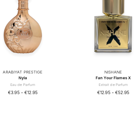
ARABIYAT PRESTIGE
NISHANE
Nyla
Fan Your Flames X
Eau de Parfum
Extrait de Parfum
-
-
€
3.95
€
12.95
€
12.95
€
52.95
Dit
Dit
product
product
heeft
heeft
meerdere
meerder
variaties.
variaties.