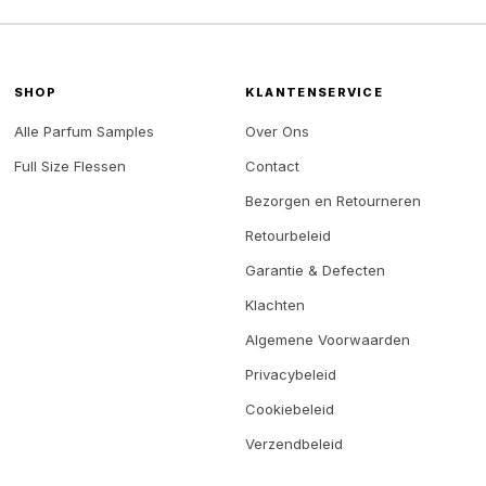
Deze
Deze
optie
optie
kan
kan
SHOP
KLANTENSERVICE
gekozen
gekozen
Alle Parfum Samples
Over Ons
worden
worden
Full Size Flessen
Contact
op
op
Bezorgen en Retourneren
de
de
Retourbeleid
productpagina
productp
Garantie & Defecten
Klachten
Algemene Voorwaarden
Privacybeleid
Cookiebeleid
Verzendbeleid