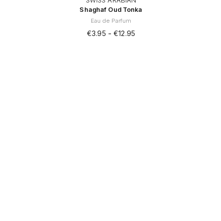
Shaghaf Oud Tonka
Eau de Parfum
-
€
3.95
€
12.95
Dit
product
heeft
meerdere
variaties.
Deze
optie
kan
gekozen
worden
op
de
productpagina