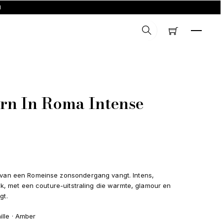
d
MENU
SEARCH
rn In Roma Intense
 van een Romeinse zonsondergang vangt. Intens,
ijk, met een couture-uitstraling die warmte, glamour en
gt.
lle · Amber