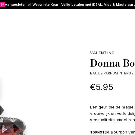
Aangesloten bij WebwinkelKeur · Veilig betalen met iDEAL, Visa & Mastercar
VALENTINO
Donna Bo
EAU DE PARFUM INTENSE
€
5.95
Een geur die de magie
vrouwelijk en verleidel
sensualiteit samenbren
Bourbon vani
TOPNOTEN: