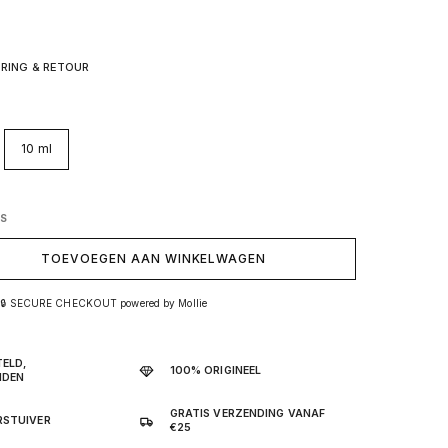
ERING & RETOUR
10 ml
YS
TOEVOEGEN AAN WINKELWAGEN
🔒 SECURE CHECKOUT powered by Mollie
TELD,
100% ORIGINEEL
NDEN
GRATIS VERZENDING VANAF
RSTUIVER
€25