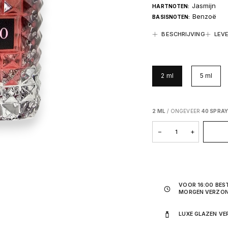
Jasmijn
HARTNOTEN:
Benzoë
BASISNOTEN:
BESCHRIJVING
LEV
2 ml
5 ml
2 ML
/ ONGEVEER
40 SPRA
DONNA
−
+
BORN
IN
ROMA
VOOR 16:00 BES
INTENSE
MORGEN VERZO
AANTAL
LUXE GLAZEN VE