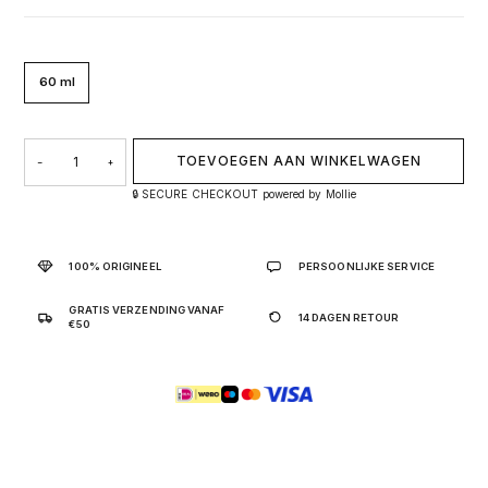
60 ml
MYSLF 60 ML AANTAL
TOEVOEGEN AAN WINKELWAGEN
−
+
🔒 SECURE CHECKOUT powered by Mollie
100% ORIGINEEL
PERSOONLIJKE SERVICE
GRATIS VERZENDING VANAF
14 DAGEN RETOUR
€50